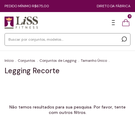
PEDIDO MÍNIMO R$675,00
DIRETO DA FÁBRICA
0
Início
.
Conjuntos
.
Conjuntos de Legging
.
Tamanho Único
.
Legging Recorte
Não temos resultados para sua pesquisa. Por favor, tente
com outros filtros.