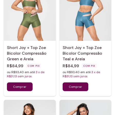
Short Joy + Top Zoe
Short Joy + Top Zoe
Bicolor Compressão
Bicolor Compressão
Green e Areia
Teal e Areia
R$84,99
R$84,99
COM
PIX
COM
PIX
ou R$93,40 em até
3
x de
ou R$93,40 em até
3
x de
R$31,13
sem juros
R$31,13
sem juros