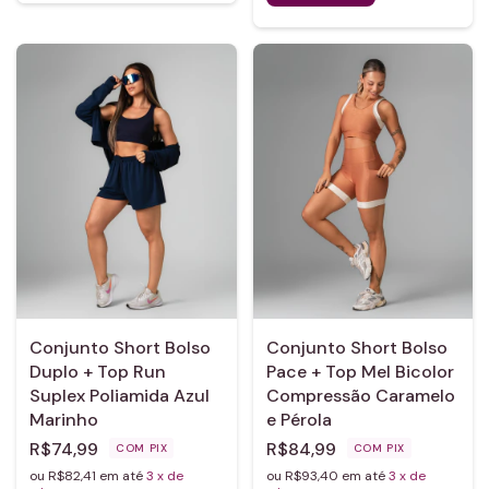
Conjunto Short Bolso
Conjunto Short Bolso
Duplo + Top Run
Pace + Top Mel Bicolor
Suplex Poliamida Azul
Compressão Caramelo
Marinho
e Pérola
R$74,99
R$84,99
COM
PIX
COM
PIX
ou R$82,41 em até
3
x de
ou R$93,40 em até
3
x de