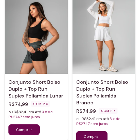
Conjunto Short Bolso
Conjunto Short Bolso
Duplo + Top Run
Duplo + Top Run
Suplex Poliamida Lunar
Suplex Poliamida
Branco
R$74,99
COM
PIX
R$74,99
COM
PIX
ou R$82,41 em até
3
x de
R$27,47
sem juros
ou R$82,41 em até
3
x de
R$27,47
sem juros