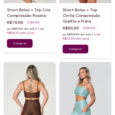
Short Bolso + Top Cris
Short Bolso + Top
Compressão Roseto
Cíntia Compressão
Grafite e Prata
R$79,99
COM
PIX
R$89,99
COM
PIX
ou R$87,90 em até
3
x de
R$29,30
sem juros
ou R$98,89 em até
3
x de
R$32,96
sem juros