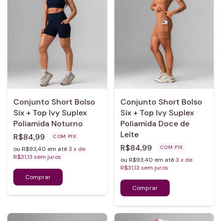
Conjunto Short Bolso
Conjunto Short Bolso
Six + Top Ivy Suplex
Six + Top Ivy Suplex
Poliamida Noturno
Poliamida Doce de
Leite
R$84,99
COM
PIX
R$84,99
COM
PIX
ou R$93,40 em até
3
x de
R$31,13
sem juros
ou R$93,40 em até
3
x de
R$31,13
sem juros