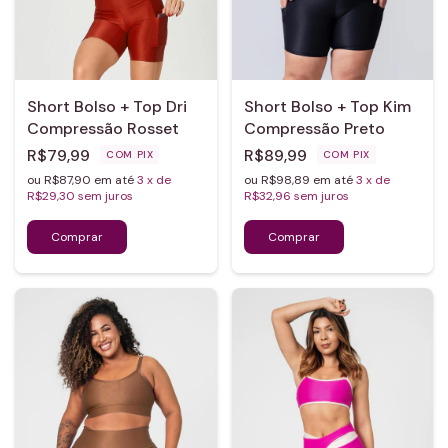
Short Bolso + Top Dri
Short Bolso + Top Kim
Compressão Rosset
Compressão Preto
R$79,99
R$89,99
COM
PIX
COM
PIX
ou R$87,90 em até
3
x de
ou R$98,89 em até
3
x de
R$29,30
sem juros
R$32,96
sem juros