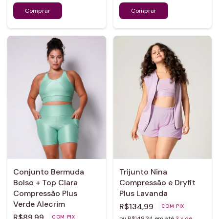
Conjunto Bermuda
Trijunto Nina
Bolso + Top Clara
Compressão e Dryfit
Compressão Plus
Plus Lavanda
Verde Alecrim
R$134,99
COM
PIX
R$89,99
COM
PIX
ou R$148,34 em até
3
x de