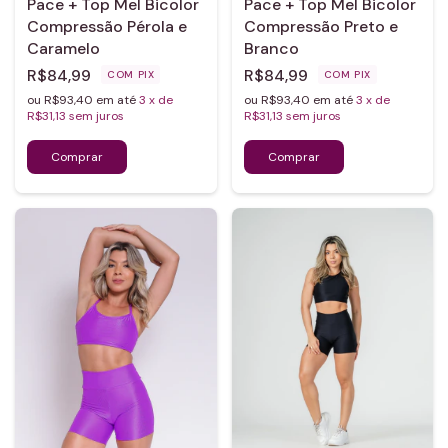
Pace + Top Mel Bicolor
Pace + Top Mel Bicolor
Compressão Pérola e
Compressão Preto e
Caramelo
Branco
R$84,99
R$84,99
COM
PIX
COM
PIX
ou R$93,40 em até
3
x de
ou R$93,40 em até
3
x de
R$31,13
sem juros
R$31,13
sem juros