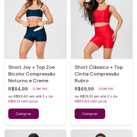
Short Joy + Top Zoe
Short Clássico + Top
Bicolor Compressão
Cíntia Compressão
Noturno e Creme
Rubro
R$84,99
R$69,99
COM
PIX
COM
PIX
ou R$93,40 em até
3
x de
ou R$76,91 em até
3
x de
R$31,13
sem juros
R$25,64
sem juros