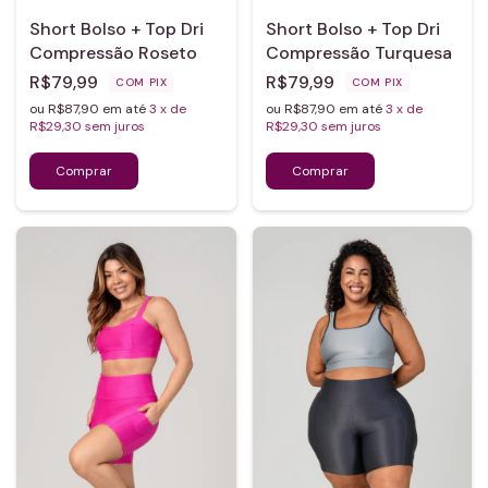
Short Bolso + Top Dri
Short Bolso + Top Dri
Compressão Roseto
Compressão Turquesa
R$79,99
R$79,99
COM
PIX
COM
PIX
ou R$87,90 em até
3
x de
ou R$87,90 em até
3
x de
R$29,30
sem juros
R$29,30
sem juros