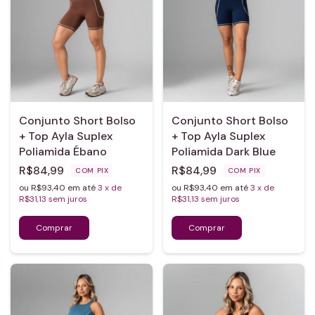
Conjunto Short Bolso
Conjunto Short Bolso
+ Top Ayla Suplex
+ Top Ayla Suplex
Poliamida Ébano
Poliamida Dark Blue
R$84,99
R$84,99
COM
PIX
COM
PIX
ou R$93,40 em até
3
x de
ou R$93,40 em até
3
x de
R$31,13
sem juros
R$31,13
sem juros