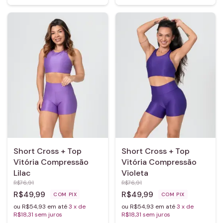
Short Cross + Top
Short Cross + Top
Vitória Compressão
Vitória Compressão
Lilac
Violeta
R$76,91
R$76,91
R$49,99
R$49,99
COM
PIX
COM
PIX
ou R$54,93 em até
3
x de
ou R$54,93 em até
3
x de
R$18,31
sem juros
R$18,31
sem juros