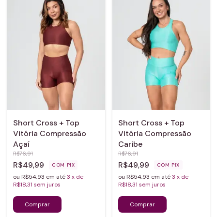
Short Cross + Top
Short Cross + Top
Vitória Compressão
Vitória Compressão
Açaí
Caribe
R$76,91
R$76,91
R$49,99
R$49,99
COM
PIX
COM
PIX
ou R$54,93 em até
3
x de
ou R$54,93 em até
3
x de
R$18,31
sem juros
R$18,31
sem juros