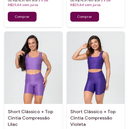
ou R$76,91 em até
3
x de
ou R$76,91 em até
3
x de
R$25,64
sem juros
R$25,64
sem juros
Short Clássico + Top
Short Clássico + Top
Cíntia Compressão
Cíntia Compressão
Lilac
Violeta