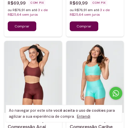
R$69,99
R$69,99
COM
PIX
COM
PIX
ou R$76,91 em até
3
x de
ou R$76,91 em até
3
x de
R$25,64
sem juros
R$25,64
sem juros
Ao navegar por este site
você aceita o uso de cookies
para
agilizar a sua experiência de compra.
Entendi
Short Case + Top Ellen
Short Case + Top Ellen
Compressão Açaí
Compressão Caribe