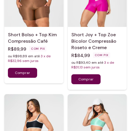
Short Bolso + Top Kim
Short Joy + Top Zoe
Compressão Café
Bicolor Compressão
Roseto e Creme
R$89,99
COM
PIX
R$84,99
COM
PIX
ou R$98,89 em até
3
x de
R$32,96
sem juros
ou R$93,40 em até
3
x de
R$31,13
sem juros