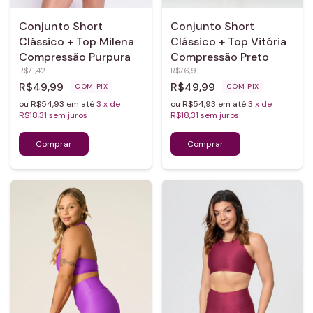
Conjunto Short
Conjunto Short
Clássico + Top Milena
Clássico + Top Vitória
Compressão Purpura
Compressão Preto
R$71,42
R$76,91
R$49,99
R$49,99
COM
PIX
COM
PIX
ou R$54,93 em até
3
x de
ou R$54,93 em até
3
x de
R$18,31
sem juros
R$18,31
sem juros