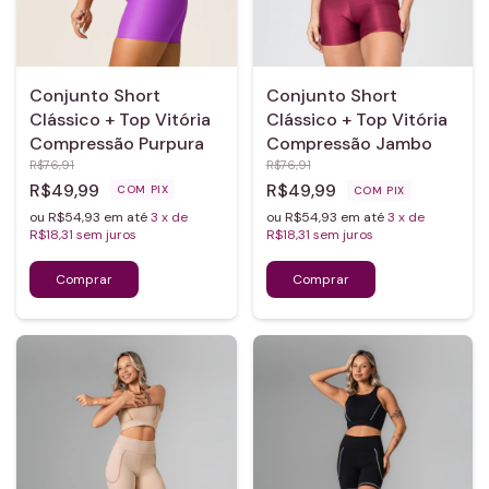
Conjunto Short
Conjunto Short
Clássico + Top Vitória
Clássico + Top Vitória
Compressão Purpura
Compressão Jambo
R$76,91
R$76,91
R$49,99
R$49,99
COM
PIX
COM
PIX
ou R$54,93 em até
3
x de
ou R$54,93 em até
3
x de
R$18,31
sem juros
R$18,31
sem juros