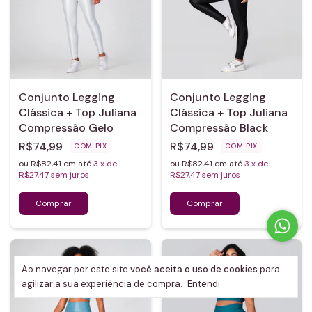
Conjunto Legging
Conjunto Legging
Clássica + Top Juliana
Clássica + Top Juliana
Compressão Gelo
Compressão Black
R$74,99
R$74,99
COM
PIX
COM
PIX
ou R$82,41 em até
3
x de
ou R$82,41 em até
3
x de
R$27,47
sem juros
R$27,47
sem juros
Ao navegar por este site
você aceita o uso de cookies
para
agilizar a sua experiência de compra.
Entendi