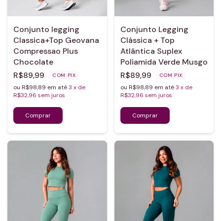
Conjunto legging
Conjunto Legging
Classica+Top Geovana
Clássica + Top
Compressao Plus
Atlântica Suplex
Chocolate
Poliamida Verde Musgo
R$89,99
R$89,99
COM
PIX
COM
PIX
ou R$98,89 em até
3
x de
ou R$98,89 em até
3
x de
R$32,96
sem juros
R$32,96
sem juros