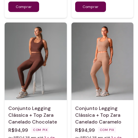
Conjunto Legging
Conjunto Legging
Clássica + Top Zara
Clássica + Top Zara
Canelado Chocolate
Canelado Caramelo
R$94,99
R$94,99
COM
PIX
COM
PIX
ou R$104,38 em até
3
x de
ou R$104,38 em até
3
x de