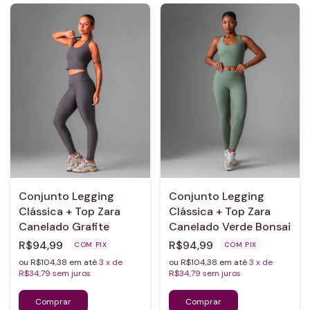
Conjunto Legging
Conjunto Legging
Clássica + Top Zara
Clássica + Top Zara
Canelado Grafite
Canelado Verde Bonsai
R$94,99
R$94,99
COM
PIX
COM
PIX
ou R$104,38 em até
3
x de
ou R$104,38 em até
3
x de
R$34,79
sem juros
R$34,79
sem juros