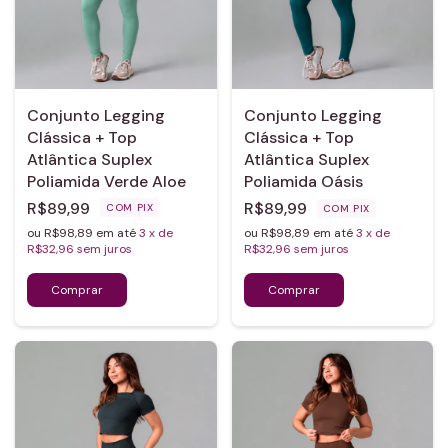
Conjunto Legging
Conjunto Legging
Clássica + Top
Clássica + Top
Atlântica Suplex
Atlântica Suplex
Poliamida Verde Aloe
Poliamida Oásis
R$89,99
R$89,99
COM
PIX
COM
PIX
ou R$98,89 em até
3
x de
ou R$98,89 em até
3
x de
R$32,96
sem juros
R$32,96
sem juros