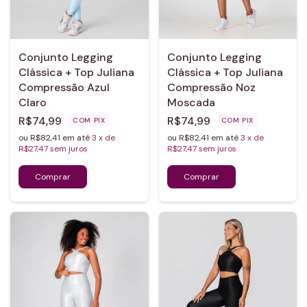
Conjunto Legging
Conjunto Legging
Clássica + Top Juliana
Clássica + Top Juliana
Compressão Azul
Compressão Noz
Claro
Moscada
R$74,99
R$74,99
COM
PIX
COM
PIX
ou R$82,41 em até
3
x de
ou R$82,41 em até
3
x de
R$27,47
sem juros
R$27,47
sem juros