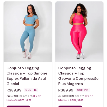
Conjunto Legging
Conjunto Legging
Clássica + Top Simone
Clássica + Top
Suplex Poliamida Azul
Geovana Compressão
Glacial
Plus Magenta
R$89,99
R$89,99
COM
PIX
COM
PIX
ou R$98,89 em até
3
x de
ou R$98,89 em até
3
x de
R$32,96
sem juros
R$32,96
sem juros