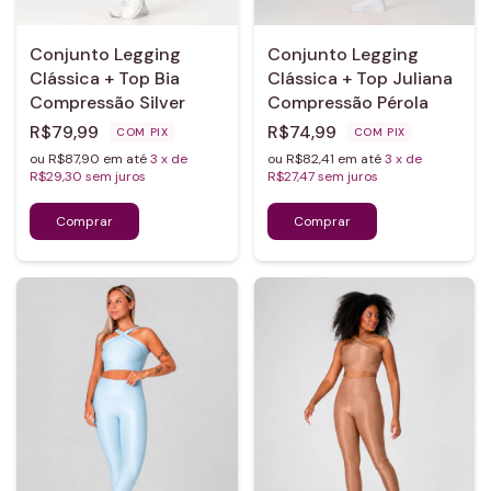
Conjunto Legging
Conjunto Legging
Clássica + Top Bia
Clássica + Top Juliana
Compressão Silver
Compressão Pérola
R$79,99
R$74,99
COM
PIX
COM
PIX
ou R$87,90 em até
3
x de
ou R$82,41 em até
3
x de
R$29,30
sem juros
R$27,47
sem juros