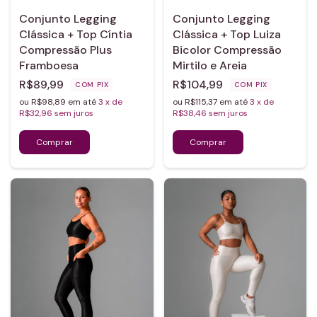
Conjunto Legging
Conjunto Legging
Clássica + Top Cíntia
Clássica + Top Luiza
Compressão Plus
Bicolor Compressão
Framboesa
Mirtilo e Areia
R$89,99
R$104,99
COM
PIX
COM
PIX
ou R$98,89 em até
3
x de
ou R$115,37 em até
3
x de
R$32,96
sem juros
R$38,46
sem juros