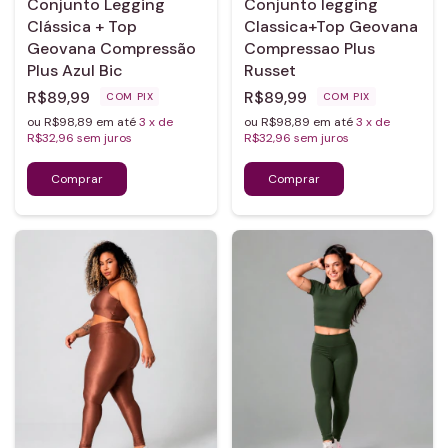
Conjunto Legging
Conjunto legging
Clássica + Top
Classica+Top Geovana
Geovana Compressão
Compressao Plus
Plus Azul Bic
Russet
R$89,99
R$89,99
COM
PIX
COM
PIX
ou R$98,89 em até
3
x de
ou R$98,89 em até
3
x de
R$32,96
sem juros
R$32,96
sem juros