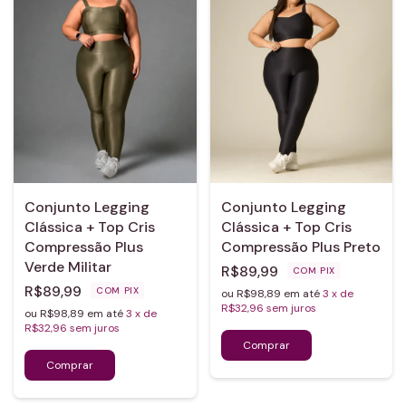
Conjunto Legging
Conjunto Legging
Clássica + Top Cris
Clássica + Top Cris
Compressão Plus
Compressão Plus Preto
Verde Militar
R$89,99
COM
PIX
R$89,99
COM
PIX
ou R$98,89 em até
3
x de
R$32,96
sem juros
ou R$98,89 em até
3
x de
R$32,96
sem juros