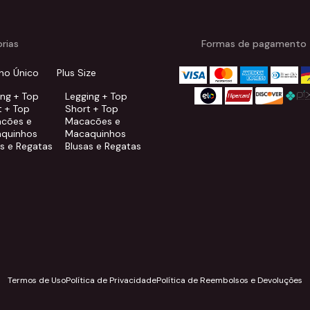
rias
Formas de pagamento
ho Único
Plus Size
ing + Top
Legging + Top
t + Top
Short + Top
cões e
Macacões e
quinhos
Macaquinhos
as e Regatas
Blusas e Regatas
Termos de Uso
Política de Privacidade
Política de Reembolsos e Devoluções