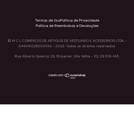
Termos de Uso
Política de Privacidade
Política de Reembolsos e Devoluções
© M C L COMERCIO DE ARTIGOS DE VESTUARIO E ACESSORIOS LTDA -
04906028000143 - 2026. Todos os direitos reservados.
Rua Alberto Queiroz, 26, Brisamar, Vila Velha – ES, 29.109-145.