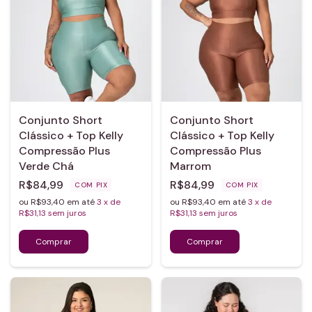
Conjunto Short
Conjunto Short
Clássico + Top Kelly
Clássico + Top Kelly
Compressão Plus
Compressão Plus
Verde Chá
Marrom
R$84,99
R$84,99
COM
PIX
COM
PIX
ou R$93,40 em até
3
x de
ou R$93,40 em até
3
x de
R$31,13
sem juros
R$31,13
sem juros