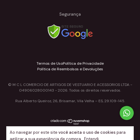
Segurança
Termos de Uso
Política de Privacidade
Política de Reembolsos e Devoluções
© M C L COMERCIO DE ARTIGOS DE VESTUARIO E ACESSORIOS LTDA -
04906028000143 - 2026. Todos os direitos reservados.
Rua Alberto Queiroz, 26, Brisamar, Vila Velha – ES, 29.109-145.
Ao navegar por este site
você aceita o uso de cookies
para
agilizar a sua experiência de compra.
Entendi