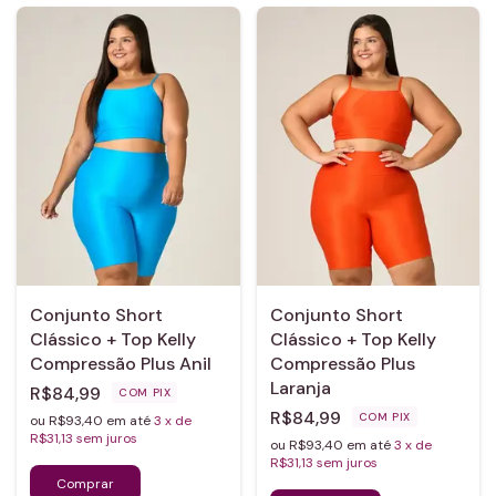
Conjunto Short
Conjunto Short
Clássico + Top Kelly
Clássico + Top Kelly
Compressão Plus Anil
Compressão Plus
Laranja
R$84,99
COM
PIX
R$84,99
COM
PIX
ou R$93,40 em até
3
x de
R$31,13
sem juros
ou R$93,40 em até
3
x de
R$31,13
sem juros