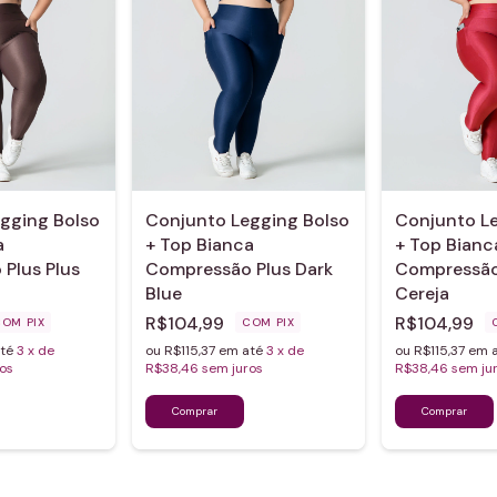
gging Bolso
Conjunto Legging Bolso
Conjunto Le
a
+ Top Bianca
+ Top Bianc
Plus Plus
Compressão Plus Dark
Compressão 
Blue
Cereja
R$104,99
R$104,99
COM
PIX
COM
PIX
até
3
x de
ou R$115,37 em até
3
x de
ou R$115,37 em 
os
R$38,46
sem juros
R$38,46
sem ju