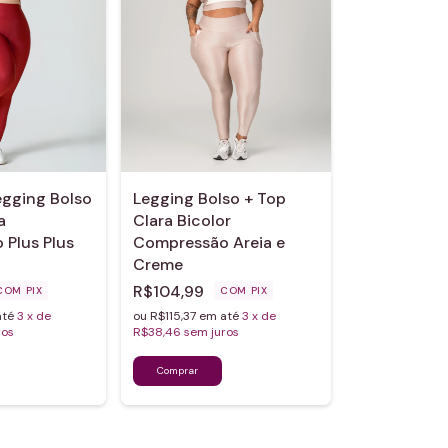
gging Bolso
Legging Bolso + Top
a
Clara Bicolor
Plus Plus
Compressão Areia e
Creme
R$104,99
COM
PIX
COM
PIX
até
3
x de
ou R$115,37 em até
3
x de
ros
R$38,46
sem juros