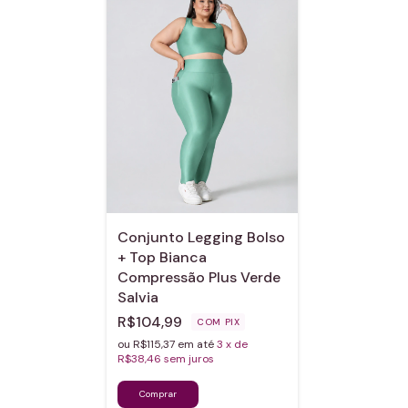
Conjunto Legging Bolso
+ Top Bianca
Compressão Plus Verde
Salvia
R$104,99
COM
PIX
ou R$115,37 em até
3
x de
R$38,46
sem juros