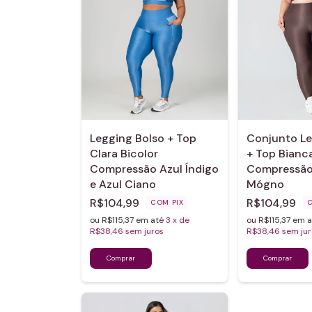
Legging Bolso + Top
Conjunto Le
Clara Bicolor
+ Top Bianc
Compressão Azul Índigo
Compressão 
e Azul Ciano
Mógno
R$104,99
R$104,99
COM
PIX
ou R$115,37 em até
3
x de
ou R$115,37 em 
R$38,46
sem juros
R$38,46
sem jur