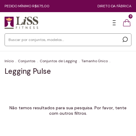
PEDIDO MÍNIMO R$675,00
DIRETO DA FÁBRICA
0
Início
.
Conjuntos
.
Conjuntos de Legging
.
Tamanho Único
.
Legging Pulse
Não temos resultados para sua pesquisa. Por favor, tente
com outros filtros.