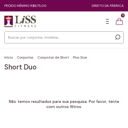
PEDIDO MÍNIMO R$675,00
DIRETO DA FÁBRICA
0
Início
.
Conjuntos
.
Conjuntos de Short
.
Plus Size
.
Short Duo
Não temos resultados para sua pesquisa. Por favor, tente
com outros filtros.