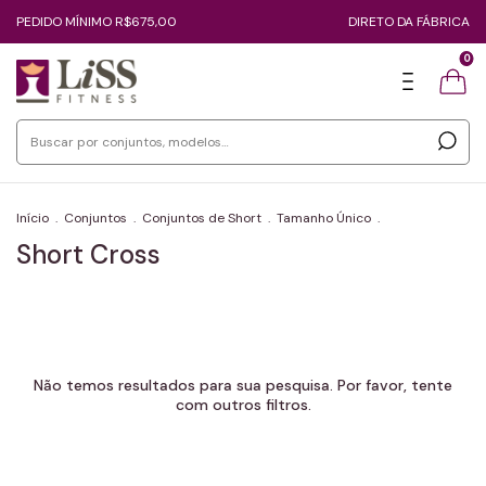
PEDIDO MÍNIMO R$675,00
DIRETO DA FÁBRICA
0
Início
.
Conjuntos
.
Conjuntos de Short
.
Tamanho Único
.
Short Cross
Não temos resultados para sua pesquisa. Por favor, tente
com outros filtros.