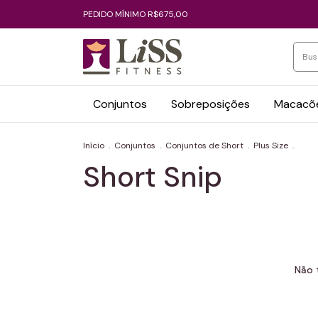
PEDIDO MÍNIMO R$675,00
Conjuntos
Sobreposições
Macacõe
Início
.
Conjuntos
.
Conjuntos de Short
.
Plus Size
.
Short Snip
Não 