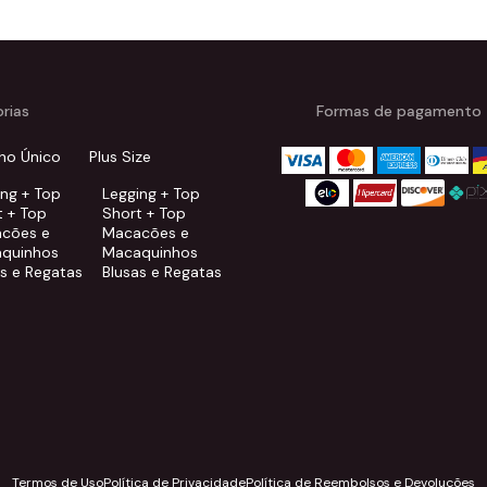
rias
Formas de pagamento
ho Único
Plus Size
ing + Top
Legging + Top
t + Top
Short + Top
cões e
Macacões e
quinhos
Macaquinhos
as e Regatas
Blusas e Regatas
Termos de Uso
Política de Privacidade
Política de Reembolsos e Devoluções