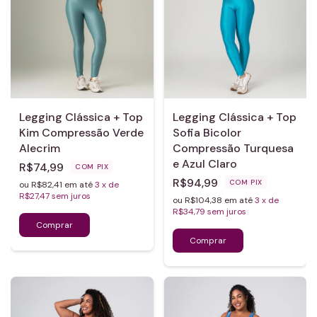
Legging Clássica + Top
Legging Clássica + Top
Kim Compressão Verde
Sofia Bicolor
Alecrim
Compressão Turquesa
e Azul Claro
R$74,99
COM
PIX
R$94,99
COM
PIX
ou R$82,41 em até
3
x de
R$27,47
sem juros
ou R$104,38 em até
3
x de
R$34,79
sem juros