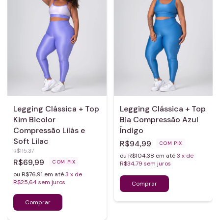
Legging Clássica + Top
Legging Clássica + Top
Kim Bicolor
Bia Compressão Azul
Compressão Lilás e
Índigo
Soft Lilac
R$94,99
COM
PIX
R$115,37
ou R$104,38 em até
3
x de
R$69,99
COM
PIX
R$34,79
sem juros
ou R$76,91 em até
3
x de
R$25,64
sem juros