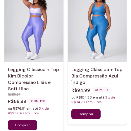
Legging Clássica + Top
Legging Clássica + Top
Kim Bicolor
Bia Compressão Azul
Compressão Lilás e
Índigo
Soft Lilac
R$94,99
COM
PIX
R$115,37
ou R$104,38 em até
3
x de
R$69,99
COM
PIX
R$34,79
sem juros
ou R$76,91 em até
3
x de
R$25,64
sem juros