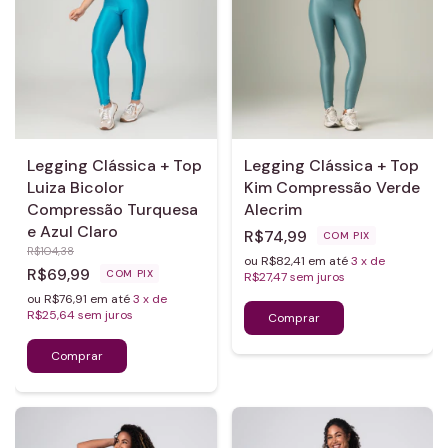
Legging Clássica + Top
Legging Clássica + Top
Luiza Bicolor
Kim Compressão Verde
Compressão Turquesa
Alecrim
e Azul Claro
R$74,99
COM
PIX
R$104,38
ou R$82,41 em até
3
x de
R$69,99
COM
PIX
R$27,47
sem juros
ou R$76,91 em até
3
x de
R$25,64
sem juros