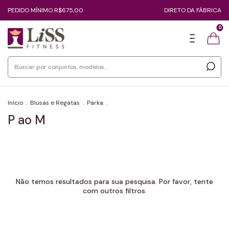
PEDIDO MÍNIMO R$675,00
DIRETO DA FÁBRICA
0
Início
.
Blusas e Regatas
.
Parka
.
P ao M
Não temos resultados para sua pesquisa. Por favor, tente
com outros filtros.