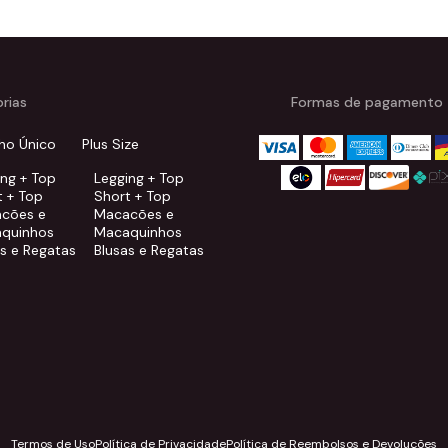
rias
Formas de pagamento
ho Único
Plus Size
ing + Top
Legging + Top
t + Top
Short + Top
cões e
Macacões e
quinhos
Macaquinhos
as e Regatas
Blusas e Regatas
Termos de Uso
Política de Privacidade
Política de Reembolsos e Devoluções