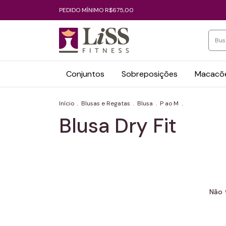
PEDIDO MÍNIMO R$675,00
Conjuntos
Sobreposições
Macacõe
Início
.
Blusas e Regatas
.
Blusa
.
P ao M
.
Blusa Dry Fit
Não 