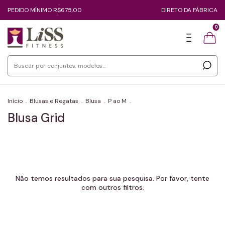
PEDIDO MÍNIMO R$675,00
DIRETO DA FÁBRICA
0
Início
.
Blusas e Regatas
.
Blusa
.
P ao M
.
Blusa Grid
Não temos resultados para sua pesquisa. Por favor, tente
com outros filtros.